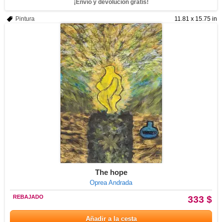
¡Envío y devolución gratis!
Pintura
11.81 x 15.75 in
The hope
Oprea Andrada
REBAJADO
333 $
Añadir a la cesta