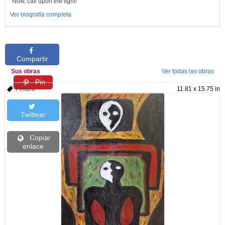
"Now, call upon the light!"
Ver biografía completa
Compartir
Sus obras
Ver todas las obras
Pin
Pintura
11.81 x 15.75 in
Twittear
Copiar
enlace