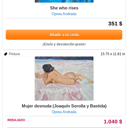
She who rises
Oprea Andrada
351 $
Añadir a la cesta
¡Envío y devolución gratis!
Pintura
15.75 x 11.81 in
Mujer desnuda (Joaquín Sorolla y Bastida)
Oprea Andrada
REBAJADO
1.040 $